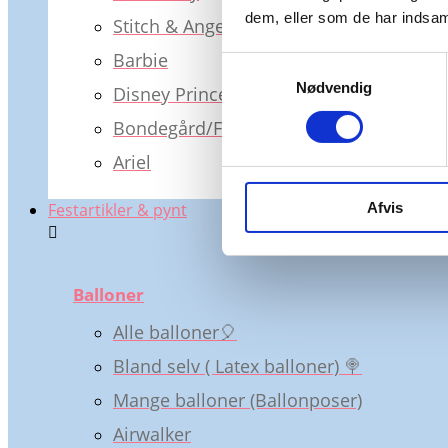
dem, eller som de har indsaml
Stitch & Angel
Barbie
Samtykkevalg
Nødvendig
Disney Princess
Bondegård/Farm 🐴
Ariel
Afvis
Festartikler & pynt
Balloner
Alle balloner🎈
Bland selv ( Latex balloner) 🍭
Mange balloner (Ballonposer)
Airwalker