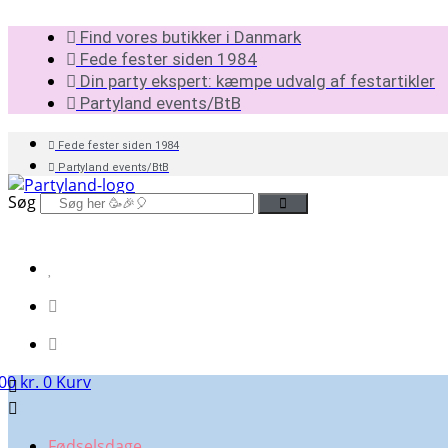
Videre
Find vores butikker i Danmark
til
Fede fester siden 1984
indhold
Din party ekspert: kæmpe udvalg af festartikler
Partyland events/BtB
Fede fester siden 1984
Partyland events/BtB
Søg
,00
kr.
0
Kurv
Fødselsdage