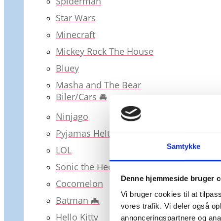
Spiderman
Star Wars
Minecraft
Mickey Rock The House
Bluey
Masha and The Bear
Biler/Cars 🚘
Ninjago
Pyjamas Heltene / PJ Masks
Samtykke
LOL
Sonic the Hedgehog
Denne hjemmeside bruger c
Cocomelon
Vi bruger cookies til at tilpas
Batman 🦇
vores trafik. Vi deler også 
Hello Kitty
annonceringspartnere og anal