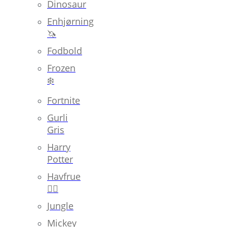
Dinosaur
Enhjørning
🦄
Fodbold
Frozen
❄️
Fortnite
Gurli
Gris
Harry
Potter
Havfrue
🧜‍♀️
Jungle
Mickey