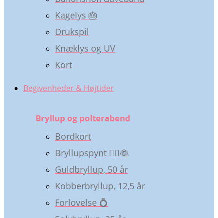
Kagelys 🎂
Drukspil
Knæklys og UV
Kort
Begivenheder & Højtider
Bryllup og polterabend
Bordkort
Bryllupspynt 🤵‍♂️👰
Guldbryllup, 50 år
Kobberbryllup, 12,5 år
Forlovelse 💍