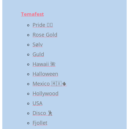
Temafest
Pride 🏳️‍🌈
Rose Gold
Sølv
Guld
Hawaii 🌺
Halloween
Mexico 🇲🇽🌵
Hollywood
USA
Disco 🕺
Fjollet