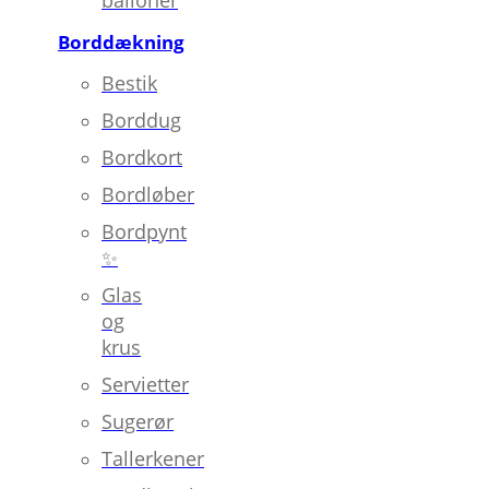
Borddækning
Bestik
Borddug
Bordkort
Bordløber
Bordpynt
✨
Glas
og
krus
Servietter
Sugerør
Tallerkener