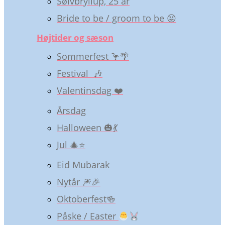
Sølvbryllup, 25 år
Bride to be / groom to be 😝
Højtider og sæson
Sommerfest 🦩🌴
Festival 🎶
Valentinsdag ❤️
Årsdag
Halloween 🎃💃
Jul 🎄⭐️
Eid Mubarak
Nytår 🎆🎉
Oktoberfest🍻
Påske / Easter