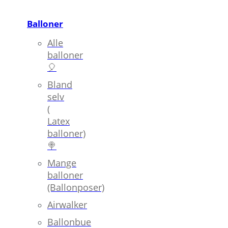
Balloner
Alle
balloner
🎈
Bland
selv
(
Latex
balloner)
🍭
Mange
balloner
(Ballonposer)
Airwalker
Ballonbue