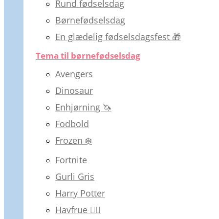
Rund fødselsdag
Børnefødselsdag
En glædelig fødselsdagsfest 🎁
Tema til børnefødselsdag
Avengers
Dinosaur
Enhjørning 🦄
Fodbold
Frozen ❄️
Fortnite
Gurli Gris
Harry Potter
Havfrue 🧜‍♀️