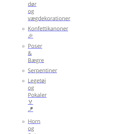
dør
og
vægdekorationer
Konfettikanoner
🎉
Poser
&
Bægre
Serpentiner
Legetøj
og
Pokaler
🏅
🪁
Horn
og