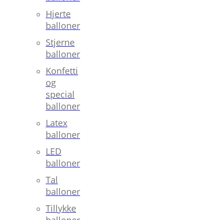
Hjerte
balloner
Stjerne
balloner
Konfetti
og
special
balloner
Latex
balloner
LED
balloner
Tal
balloner
Tillykke
balloner