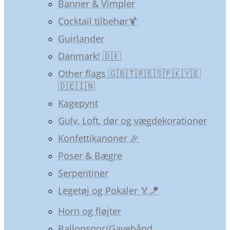
Banner & Vimpler
Cocktail tilbehør🍹
Guirlander
Danmark! 🇩🇰
Other flags 🇬🇧🇹🇷🇪🇸🇵🇰🇾🇪
🇩🇪🇮🇳
Kagepynt
Gulv, Loft, dør og vægdekorationer
Konfettikanoner 🎉
Poser & Bægre
Serpentiner
Legetøj og Pokaler 🏅🪁
Horn og fløjter
Ballonsnor/Gavebånd