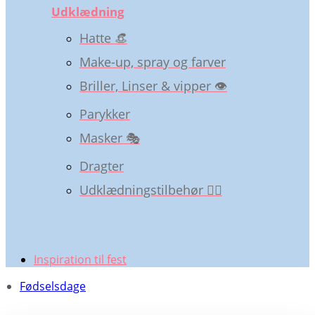
Udklædning
Hatte 👒
Make-up, spray og farver
Briller, Linser & vipper 👁️
Parykker
Masker 🎭
Dragter
Udklædningstilbehør 🧝‍♀️
Inspiration til fest
Fødselsdage