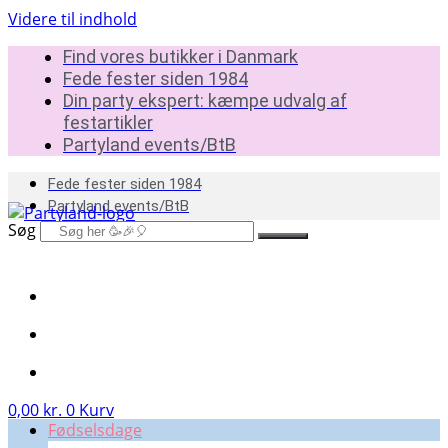
Videre til indhold
Find vores butikker i Danmark
Fede fester siden 1984
Din party ekspert: kæmpe udvalg af
festartikler
Partyland events/BtB
Fede fester siden 1984
Partyland events/BtB
Søg
0,00
kr.
0
Kurv
Fødselsdage