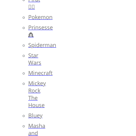
🏴‍☠️
Pokemon
Prinsesse
👸
Spiderman
Star
Wars
Minecraft
Mickey
Rock
The
House
Bluey
Masha
and