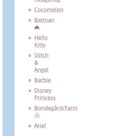
Cocomelon
Batman
🦇
Hello
Kitty
Stitch
&
Angel
Barbie
Disney
Princess
Bondegård/Farm
🐴
Ariel