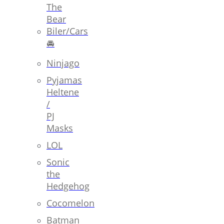
The
Bear
Biler/Cars
🚘
Ninjago
Pyjamas
Heltene
/
PJ
Masks
LOL
Sonic
the
Hedgehog
Cocomelon
Batman