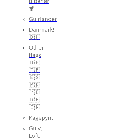
tilbehør
🍹
Guirlander
Danmark!
🇩🇰
Other
flags
🇬🇧
🇹🇷
🇪🇸
🇵🇰
🇾🇪
🇩🇪
🇮🇳
Kagepynt
Gulv,
Loft,