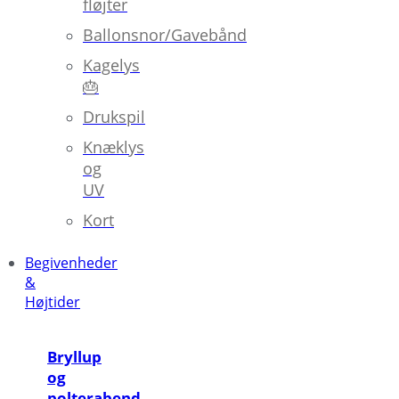
fløjter
Ballonsnor/Gavebånd
Kagelys
🎂
Drukspil
Knæklys
og
UV
Kort
Begivenheder
&
Højtider
Bryllup
og
polterabend