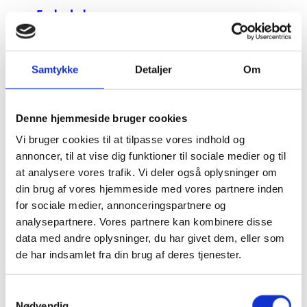
Fødselsdage
1
års
Samtykke
Detaljer
Om
fødselsdag
👶
18
Denne hjemmeside bruger cookies
års
Vi bruger cookies til at tilpasse vores indhold og
fødselsdag
annoncer, til at vise dig funktioner til sociale medier og til
💁‍♀️
at analysere vores trafik. Vi deler også oplysninger om
20
din brug af vores hjemmeside med vores partnere inden
års
for sociale medier, annonceringspartnere og
fødselsdag
analysepartnere. Vores partnere kan kombinere disse
data med andre oplysninger, du har givet dem, eller som
30
de har indsamlet fra din brug af deres tjenester.
års
fødselsdag
Samtykkevalg
40
Nødvendig