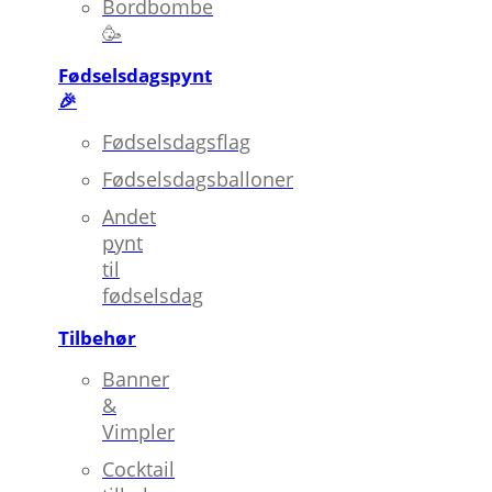
Bordbombe
🥳
Fødselsdagspynt
🎉
Fødselsdagsflag
Fødselsdagsballoner
Andet
pynt
til
fødselsdag
Tilbehør
Banner
&
Vimpler
Cocktail