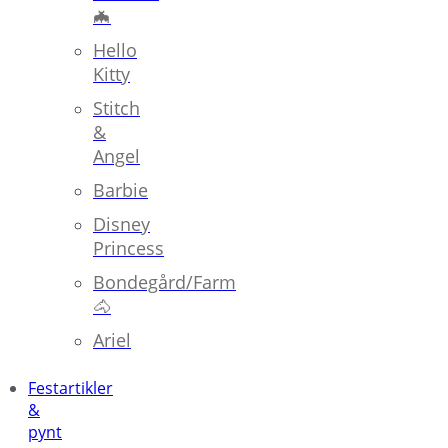
🦇
Hello
Kitty
Stitch
&
Angel
Barbie
Disney
Princess
Bondegård/Farm
🐴
Ariel
Festartikler
&
pynt