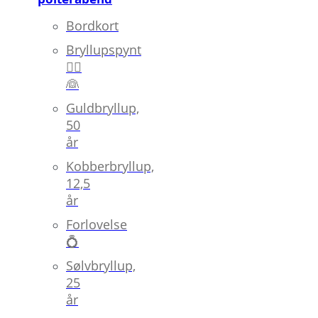
Bordkort
Bryllupspynt
🤵‍♂️
👰
Guldbryllup,
50
år
Kobberbryllup,
12,5
år
Forlovelse
💍
Sølvbryllup,
25
år