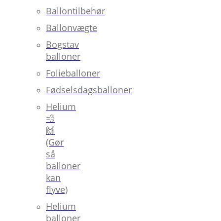
Ballontilbehør
Ballonvægte
Bogstav
balloner
Folieballoner
Fødselsdagsballoner
Helium
💨
🙌
(Gør
så
balloner
kan
flyve)
Helium
balloner