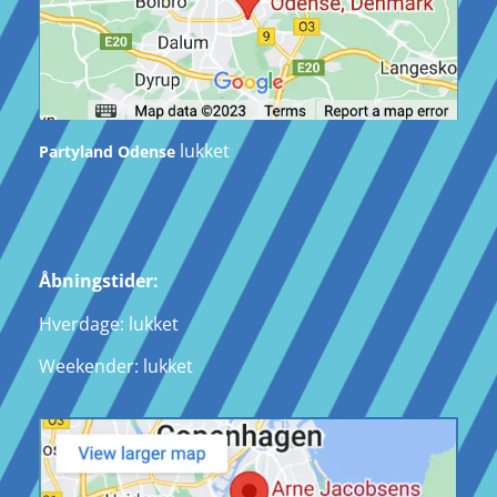
lukket
Partyland Odense
Åbningstider:
Hverdage: lukket
Weekender: lukket