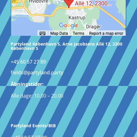
Partyland København S, Arne Jacobsens Allé 12, 2300
København S
+45 60 57 27 89
fields@partyland.party
Åbningstider:
Alle dage: 10.00 – 20.00
Partyland Events/BtB