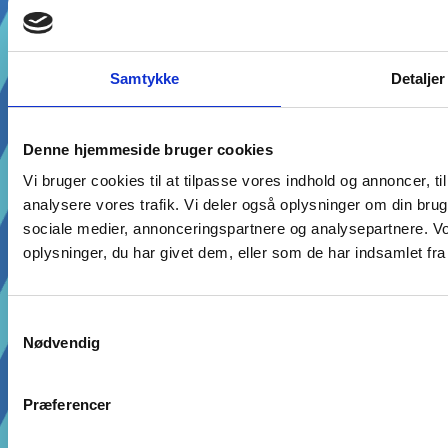
Hverdage: 10.00 – 19.00
Weekender: 10.00 – 17.00
Samtykke
Detaljer
Denne hjemmeside bruger cookies
Vi bruger cookies til at tilpasse vores indhold og annoncer, til 
analysere vores trafik. Vi deler også oplysninger om din br
sociale medier, annonceringspartnere og analysepartnere. V
oplysninger, du har givet dem, eller som de har indsamlet fra 
Samtykkevalg
Partyland Slagelse, Vestsjællandscentret 10, 4200
Nødvendig
Slagelse
+45 52 17 33 98
Præferencer
slagelse@partyland.party