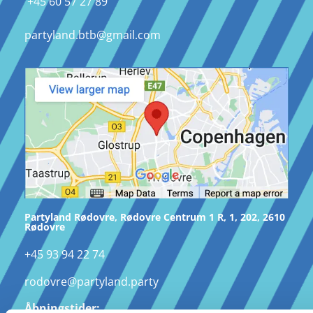
+45
60 57 27 89
partyland.btb@gmail.com
Partyland Rødovre, Rødovre Centrum 1 R, 1, 202, 2610
Rødovre
+45 93 94 22 74
rodovre@partyland.party
Åbningstider: