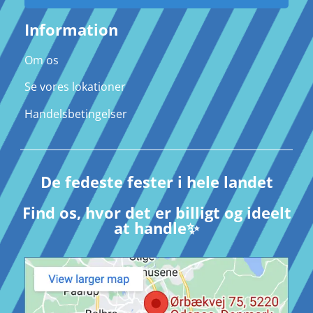
Information
Om os
Se vores lokationer
Handelsbetingelser
De fedeste fester i hele landet
Find os, hvor det er billigt og ideelt
at handle✨