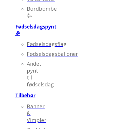
Bordbombe
🥳
Fødselsdagspynt
🎉
Fødselsdagsflag
Fødselsdagsballoner
Andet
pynt
til
fødselsdag
Tilbehør
Banner
&
Vimpler