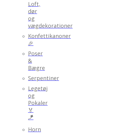
Loft,
dør
og
vægdekorationer
Konfettikanoner
🎉
Poser
&
Bægre
Serpentiner
Legetøj
og
Pokaler
🏅
🪁
Horn