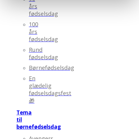
års
fødselsdag
100
års
fødselsdag
Rund
fødselsdag
Børnefødselsdag
En
glædelig
fødselsdagsfest
🎁
Tema
til
børnefødselsdag
Avengers