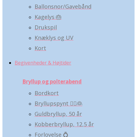
Ballonsnor/Gavebånd
Kagelys 🎂
Drukspil
Knæklys og UV
Kort
Begivenheder & Højtider
Bryllup og polterabend
Bordkort
Bryllupspynt 🤵‍♂️👰
Guldbryllup, 50 år
Kobberbryllup, 12,5 år
Forlovelse 💍