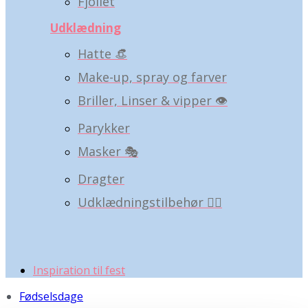
Fjollet
Udklædning
Hatte 👒
Make-up, spray og farver
Briller, Linser & vipper 👁️
Parykker
Masker 🎭
Dragter
Udklædningstilbehør 🧝‍♀️
Inspiration til fest
Fødselsdage