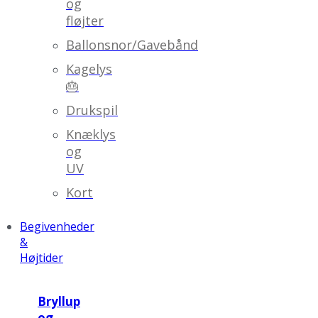
og
fløjter
Ballonsnor/Gavebånd
Kagelys
🎂
Drukspil
Knæklys
og
UV
Kort
Begivenheder
&
Højtider
Bryllup
og