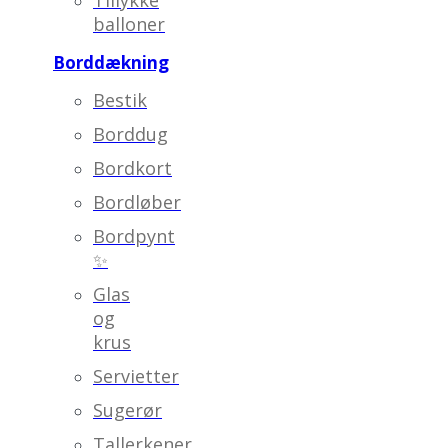
balloner
Borddækning
Bestik
Borddug
Bordkort
Bordløber
Bordpynt
✨
Glas
og
krus
Servietter
Sugerør
Tallerkener