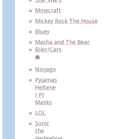
Minecraft
Mickey Rock The House
Bluey
Masha and The Bear
Biler/Cars
🚘
Ninjago
Pyjamas
Heltene
/ PJ
Masks
LOL
Sonic
the
Hedgehog