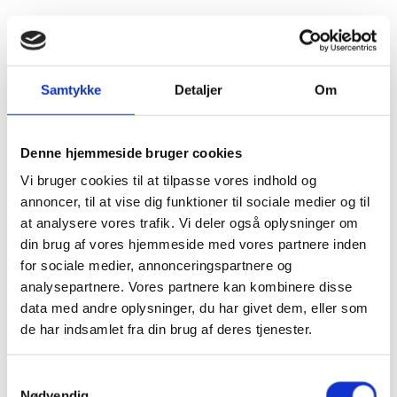
Fødselsdage
1
Samtykke
Detaljer
Om
års
fødselsdag
👶
Denne hjemmeside bruger cookies
18
Vi bruger cookies til at tilpasse vores indhold og
års
annoncer, til at vise dig funktioner til sociale medier og til
fødselsdag
at analysere vores trafik. Vi deler også oplysninger om
💁‍♀️
din brug af vores hjemmeside med vores partnere inden
20
for sociale medier, annonceringspartnere og
års
analysepartnere. Vores partnere kan kombinere disse
fødselsdag
data med andre oplysninger, du har givet dem, eller som
de har indsamlet fra din brug af deres tjenester.
30
års
fødselsdag
Samtykkevalg
Nødvendig