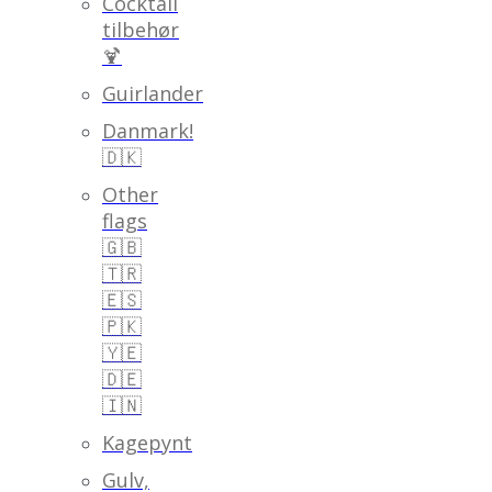
Cocktail
tilbehør
🍹
Guirlander
Danmark!
🇩🇰
Other
flags
🇬🇧
🇹🇷
🇪🇸
🇵🇰
🇾🇪
🇩🇪
🇮🇳
Kagepynt
Gulv,