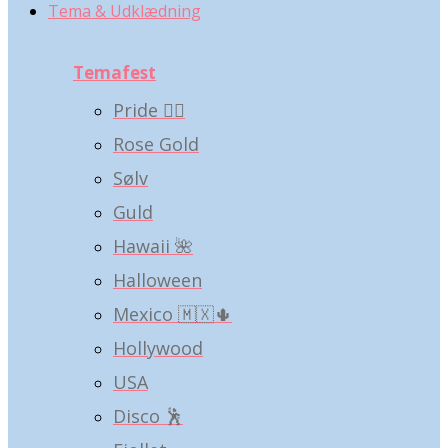
Tema & Udklædning
Temafest
Pride 🏳️‍🌈
Rose Gold
Sølv
Guld
Hawaii 🌺
Halloween
Mexico 🇲🇽🌵
Hollywood
USA
Disco 🕺