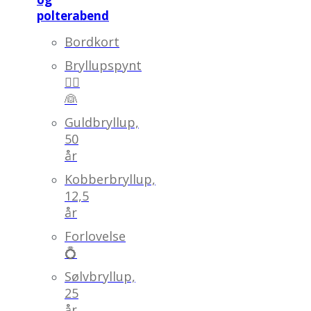
polterabend
Bordkort
Bryllupspynt
🤵‍♂️
👰
Guldbryllup,
50
år
Kobberbryllup,
12,5
år
Forlovelse
💍
Sølvbryllup,
25
år