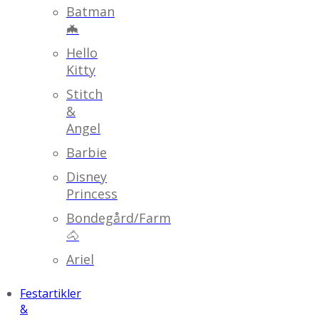
Batman
🦇
Hello
Kitty
Stitch
&
Angel
Barbie
Disney
Princess
Bondegård/Farm
🐴
Ariel
Festartikler
&