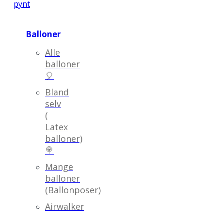
pynt
Balloner
Alle
balloner
🎈
Bland
selv
(
Latex
balloner)
🍭
Mange
balloner
(Ballonposer)
Airwalker