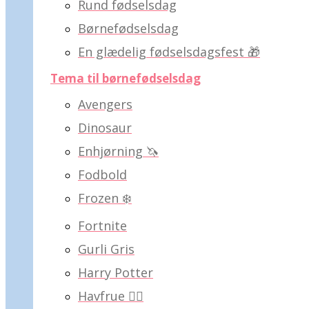
Rund fødselsdag
Børnefødselsdag
En glædelig fødselsdagsfest 🎁
Tema til børnefødselsdag
Avengers
Dinosaur
Enhjørning 🦄
Fodbold
Frozen ❄️
Fortnite
Gurli Gris
Harry Potter
Havfrue 🧜‍♀️