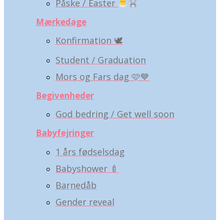
Påske / Easter
Mærkedage
Konfirmation 🕊️
Student / Graduation
Mors og Fars dag 🩷💙
Begivenheder
God bedring / Get well soon
Babyfejringer
1 års fødselsdag
Babyshower 🍼
Barnedåb
Gender reveal