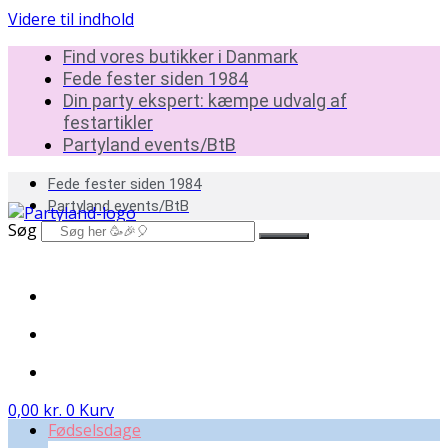
Videre til indhold
Find vores butikker i Danmark
Fede fester siden 1984
Din party ekspert: kæmpe udvalg af
festartikler
Partyland events/BtB
Fede fester siden 1984
Partyland events/BtB
Søg
0,00
kr.
0
Kurv
Fødselsdage