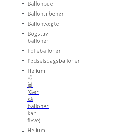
Ballonbue
Ballontilbehør
Ballonvægte
Bogstav
balloner
Folieballoner
Fødselsdagsballoner
Helium
💨
🙌
(Gør
så
balloner
kan
flyve)
Helium