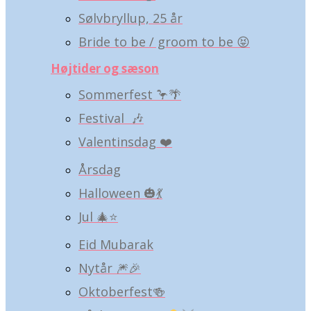
Sølvbryllup, 25 år
Bride to be / groom to be 😝
Højtider og sæson
Sommerfest 🦩🌴
Festival 🎶
Valentinsdag ❤️
Årsdag
Halloween 🎃💃
Jul 🎄⭐️
Eid Mubarak
Nytår 🎆🎉
Oktoberfest🍻