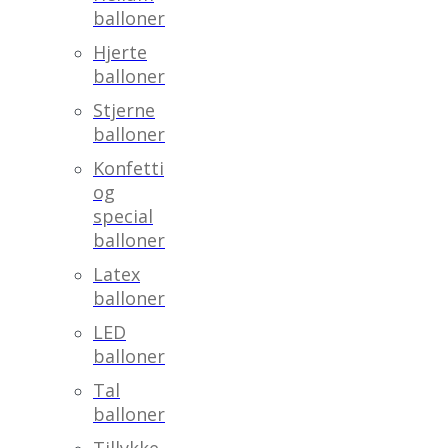
balloner
Hjerte
balloner
Stjerne
balloner
Konfetti
og
special
balloner
Latex
balloner
LED
balloner
Tal
balloner
Tillykke