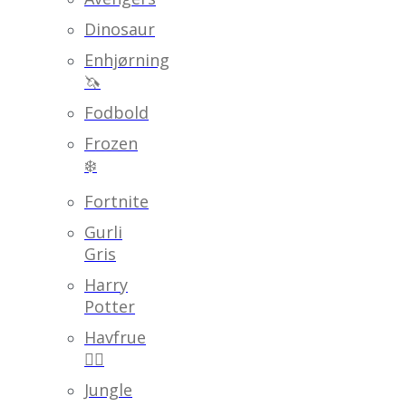
Dinosaur
Enhjørning
🦄
Fodbold
Frozen
❄️
Fortnite
Gurli
Gris
Harry
Potter
Havfrue
🧜‍♀️
Jungle