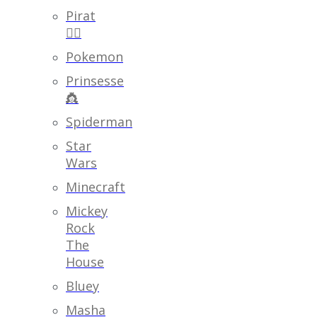
Pirat
🏴‍☠️
Pokemon
Prinsesse
👸
Spiderman
Star
Wars
Minecraft
Mickey
Rock
The
House
Bluey
Masha