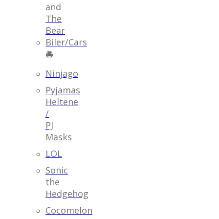
and
The
Bear
Biler/Cars
🚘
Ninjago
Pyjamas
Heltene
/
PJ
Masks
LOL
Sonic
the
Hedgehog
Cocomelon