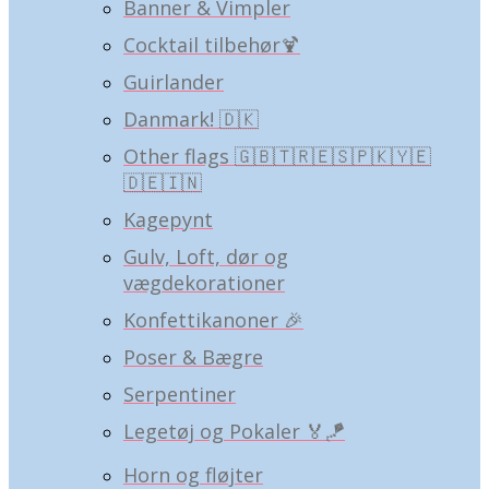
Banner & Vimpler
Cocktail tilbehør🍹
Guirlander
Danmark! 🇩🇰
Other flags 🇬🇧🇹🇷🇪🇸🇵🇰🇾🇪
🇩🇪🇮🇳
Kagepynt
Gulv, Loft, dør og
vægdekorationer
Konfettikanoner 🎉
Poser & Bægre
Serpentiner
Legetøj og Pokaler 🏅🪁
Horn og fløjter