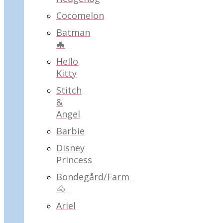
Cocomelon
Batman
🦇
Hello
Kitty
Stitch
&
Angel
Barbie
Disney
Princess
Bondegård/Farm
🐴
Ariel